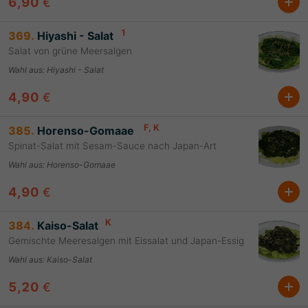
6,90
€
1
369.
Hiyashi - Salat
Salat von grüne Meersalgen
Wahl aus
:
Hiyashi - Salat
4,90
€
F
, K
385.
Horenso-Gomaae
Spinat-Salat mit Sesam-Sauce nach Japan-Art
Wahl aus
:
Horenso-Gomaae
4,90
€
K
384.
Kaiso-Salat
Gemischte Meeresalgen mit Eissalat und Japan-Essig
Wahl aus
:
Kaiso-Salat
5,20
€