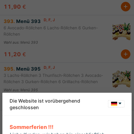
11,90
€
D
, F
, J
393.
Menü 393
6 Avocado-Röllchen 6 Lachs-Röllchen 6 Gurken-
Röllchen
Wahl aus
:
Menü 393
11,20
€
D
, F
, J
395.
Menü 395
3 Lachs-Röllchen 3 Thunfisch-Röllchen 3 Avocado-
Röllchen 3 Gurken-Röllchen 6 Grilllachs-Röllchen
Wahl aus
:
Menü 395
Die Website ist vorübergehend
13,50
€
geschlossen
D
, F
, J
396.
Menü 396 (nur Lachs)
2 Lachs-Nigiri 6 Lachs-Röllchen 6 Alaska-Röllchen
Sommerferien !!!
Wahl aus
:
Menü 396 (nur Lachs)