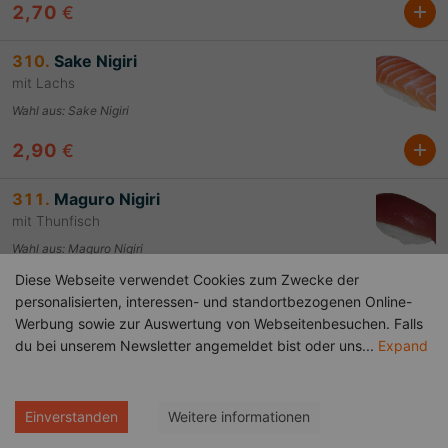
2,70
€
310.
Sake Nigiri
mit Lachs
Wahl aus
:
Sake Nigiri
2,90
€
311.
Maguro Nigiri
mit Thunfisch
Wahl aus
:
Maguro Nigiri
Diese Webseite verwendet Cookies zum Zwecke der
3,30
€
personalisierten, interessen- und standortbezogenen Online-
Werbung sowie zur Auswertung von Webseitenbesuchen. Falls
312.
Shiromi Nigiri
du bei unserem Newsletter angemeldet bist oder uns
...
Expand
mit Weißfisch (Wolfbarsch)
Wahl aus
:
Shiromi Nigiri
0,00
€
Einverstanden
Weitere informationen
2,90
€