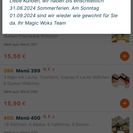
Liebe Kunden, wir haben bis einschließlich
31.08.2024 Sommerferien. Am Sonntag
14,90
€
01.09.2024 sind wir wieder wie gewohnt für Sie
D
, F
, G
, J
da. Ihr Magic Woks Team
397.
Menü 397
6 California-Röllchen 6 Avocado-Frischkäse-Röllchen 6
Gurken-Frischkäse-Röllchen
Wahl aus
:
Menü 397
15,50
€
D
, F
, J
399.
Menü 399
3 Nigiri mit Lachs, Thunfisch, Scampi 6 Lachs-Röllchen
6 Gurken-Röllchen
Wahl aus
:
Menü 399
15,90
€
D
, F
, J
400.
Menü 400
18 Röllchen: 6 Alaska, 6 California, 6 Boston
Wahl aus
:
Menü 400