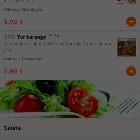
mit Chili-Sauce
Wahl aus
:
Niku Gyoza
5,90
€
F
, A1
379.
Torikaraage
gebackenes Hühnerfleisch mit Teriyaki-Sauce (Japan-
Art)
Wahl aus
:
Torikaraage
5,90
€
Salate