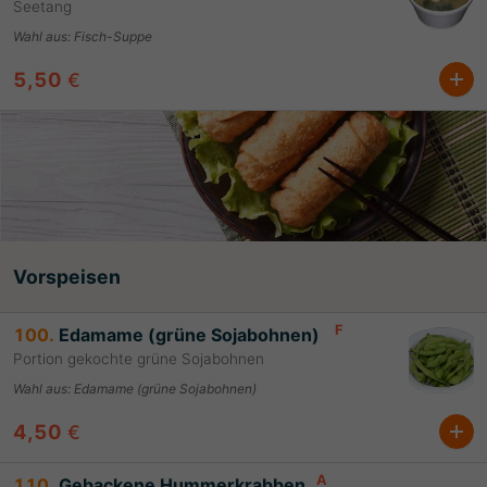
Seetang
Wahl aus
:
Fisch-Suppe
5,50
€
Vorspeisen
F
100.
Edamame (grüne Sojabohnen)
Portion gekochte grüne Sojabohnen
Wahl aus
:
Edamame (grüne Sojabohnen)
4,50
€
A
110.
Gebackene Hummerkrabben