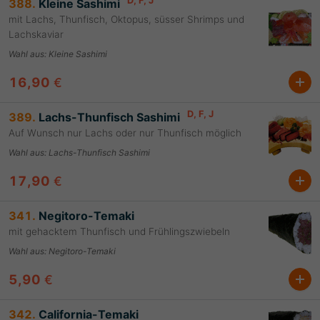
D
, F
, J
388.
Kleine Sashimi
mit Lachs, Thunfisch, Oktopus, süsser Shrimps und
Lachskaviar
Wahl aus
:
Kleine Sashimi
16,90
€
D
, F
, J
389.
Lachs-Thunfisch Sashimi
Auf Wunsch nur Lachs oder nur Thunfisch möglich
Wahl aus
:
Lachs-Thunfisch Sashimi
17,90
€
341.
Negitoro-Temaki
mit gehacktem Thunfisch und Frühlingszwiebeln
Wahl aus
:
Negitoro-Temaki
5,90
€
342.
California-Temaki