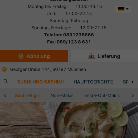
Montag bis Freitag: 11.00-14.15
Und: 17.00-22.15
Samstag: Ruhetag
Sonntag, Feiertage: 12.00-22.15
Telefon: 0891238666
Fax: 089/123 8 631
Abholung
Lieferung
Georgenstraße 144, 80797 München
ATE
SUSHI UND SASHIMI
HAUPTGERICHTE
SPEZI
hes
Sushi-Nigiri
Nori-Makis
Inside-Out-Makis